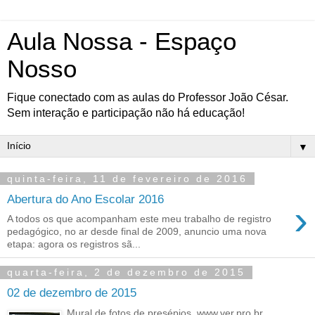
Aula Nossa - Espaço
Nosso
Fique conectado com as aulas do Professor João César.
Sem interação e participação não há educação!
▼
quinta-feira, 11 de fevereiro de 2016
Abertura do Ano Escolar 2016
›
A todos os que acompanham este meu trabalho de registro
pedagógico, no ar desde final de 2009, anuncio uma nova
etapa: agora os registros sã...
quarta-feira, 2 de dezembro de 2015
02 de dezembro de 2015
Mural de fotos de presépios. www.ver.pro.br