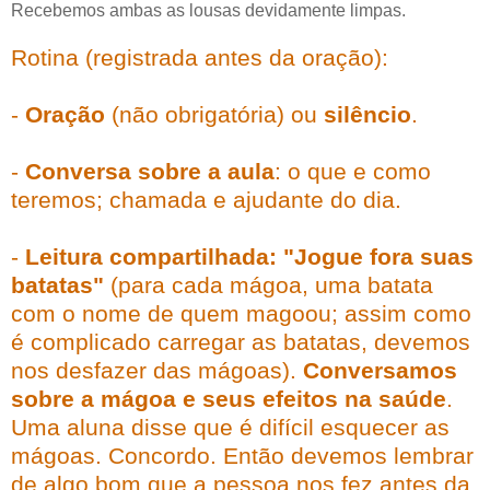
Recebemos ambas as lousas devidamente limpas.
Rotina (registrada antes da oração):
-
Oração
(não obrigatória) ou
silêncio
.
-
Conversa sobre a aula
: o que e como
teremos; chamada e ajudante do dia.
-
Leitura compartilhada: "Jogue fora suas
batatas"
(para cada mágoa, uma batata
com o nome de quem magoou; assim como
é complicado carregar as batatas, devemos
nos desfazer das mágoas).
Conversamos
sobre a mágoa e seus efeitos na saúde
.
Uma aluna disse que é difícil esquecer as
mágoas. Concordo. Então devemos lembrar
de algo bom que a pessoa nos fez antes da