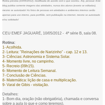
Rotina prevista (10/05/2012), modificada de acordo com o que ocorreu. Arq. pessoal. Este
blog publica somente imagens das atividades, nunca dos alunos (exceto se editadas),
mesmo se autorizado! As fotos de pessoas em atividades e ambientes internos serão
apenas para uso interno, para portfólio, sem publicação na internet, mesmo se autorizado
e/ou solicitado!
CEU EMEF JAGUARÉ, 10/05/2012 - 4ª série B, sala 08.
Rotina:
1- Acolhida.
2- Leitura: "Reinações de Narizinho" - cap. 12 e 13.
3- Ciências: Astronomia e Sistema Solar.
4- Momento livre, no campinho.
5- Recreio (09h15).
6- Momento de Leitura Semanal.
7- Conclusão de Ciências.
8- Matemática: lição de casa e multiplicação.
9- Varal de Gibis - visitação.
Detalhes:
1- Bom dia, oração (não obrigatória), chamada e conversa
sobre a aula (o que e como teremos).