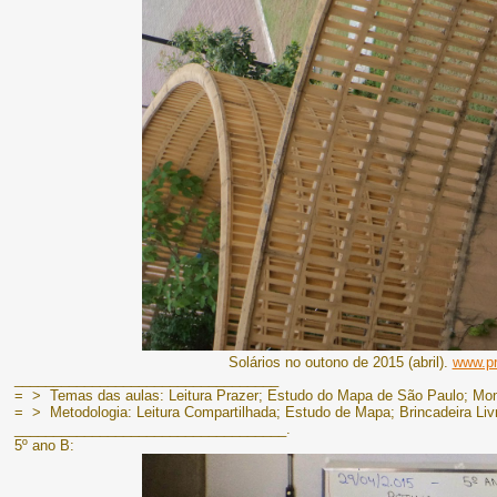
Solários no outono de 2015 (abril).
www.pr
__________________________________
= > Temas das aulas: Leitura Prazer; Estudo do Mapa de São Paulo; Mo
= > Metodologia: Leitura Compartilhada; Estudo de Mapa; Brincadeira Liv
___________________________________.
5º ano B: