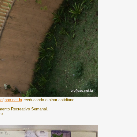
ofjoao.net.br
reeducando o olhar cotidiano
mento Recreativo Semanal.
re.