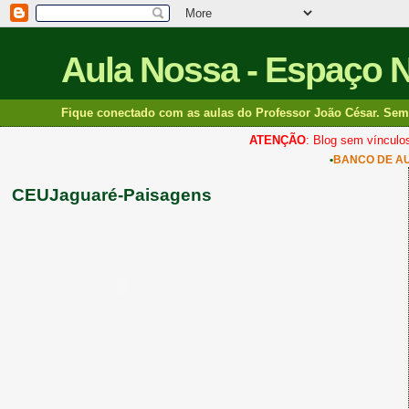
Aula Nossa - Espaço 
Fique conectado com as aulas do Professor João César. Sem 
ATENÇÃO
: Blog sem vínculos
•
BANCO DE A
CEUJaguaré-Paisagens