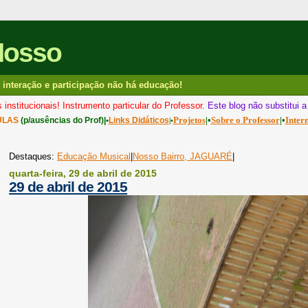
Nosso
interação e participação não há educação!
 institucionais! Instrumento particular do Professor.
Este blog não substitui 
Projetos
|•
Sobre o Professor
|•
Inter
ULAS
(p/ausências do Prof)|•
Links Didáticos
|•
Destaques:
Educação Musical
|
Nosso Bairro, JAGUARÉ
|
quarta-feira, 29 de abril de 2015
29 de abril de 2015