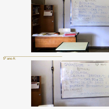
__________________________________
5º ano A: