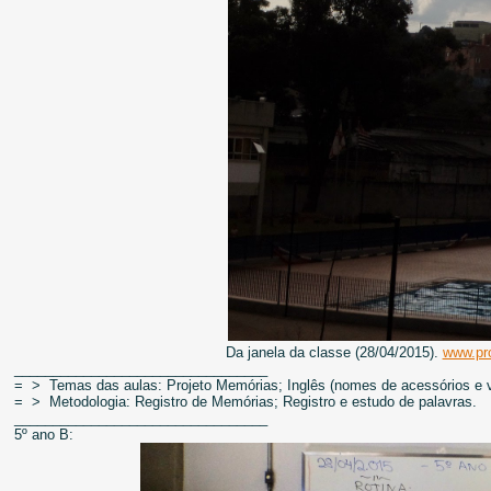
Da janela da classe (28/04/2015).
www.pro
_________________________________
= > Temas das aulas: Projeto Memórias; Inglês (nomes de acessórios e 
= > Metodologia: Registro de Memórias; Registro e estudo de palavras.
_________________________________
5º ano B: