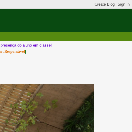
a presença do aluno em classe!
net Responsável
|