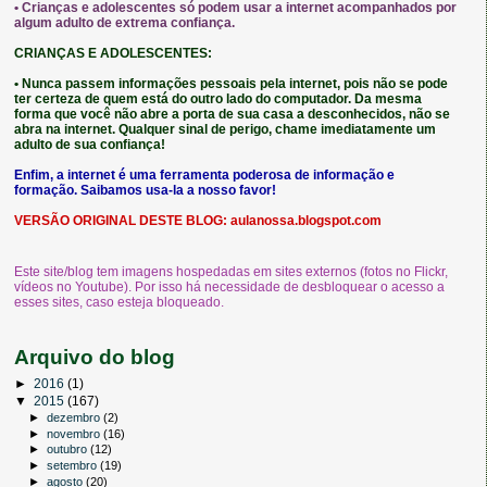
• Crianças e adolescentes só podem usar a internet acompanhados por
algum adulto de extrema confiança.
CRIANÇAS E ADOLESCENTES:
• Nunca passem informações pessoais pela internet, pois não se pode
ter certeza de quem está do outro lado do computador. Da mesma
forma que você não abre a porta de sua casa a desconhecidos, não se
abra na internet. Qualquer sinal de perigo, chame imediatamente um
adulto de sua confiança!
Enfim, a internet é uma ferramenta poderosa de informação e
formação. Saibamos usa-la a nosso favor!
VERSÃO ORIGINAL DESTE BLOG:
aulanossa.blogspot.com
Este site/blog tem imagens hospedadas em sites externos (fotos no Flickr,
vídeos no Youtube). Por isso há necessidade de desbloquear o acesso a
esses sites, caso esteja bloqueado.
Arquivo do blog
►
2016
(1)
▼
2015
(167)
►
dezembro
(2)
►
novembro
(16)
►
outubro
(12)
►
setembro
(19)
►
agosto
(20)