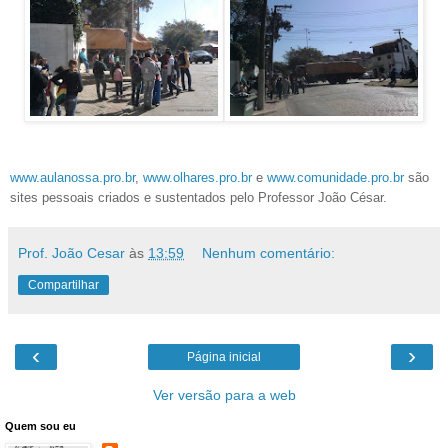
www.aulanossa.pro.br
,
www.olhares.pro.br
e
www.comunidade.pro.br
são
sites pessoais criados e sustentados pelo Professor João César.
Prof. João Cesar
às
13:59
Nenhum comentário:
Compartilhar
‹
›
Página inicial
Ver versão para a web
Quem sou eu