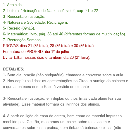
1- Acolhida.
2- Leitura: "Reinações de Narizinho" -vol.2, cap. 21 e 22.
3- Reescrita e ilustração.
4- Natureza e Sociedade: Reciclagem.
5- Recreio (09h15).
6- Matemática: livro, pág. 38 até 40 (diferentes formas de multiplicação).
7- Recreação Semanal.
PROVAS dias 21 (3ª feira), 28 (3ª feira) e 30 (5ª feira).
Formatura do PROERD: dia 1º de julho.
Evitar faltar nesses dias e também dia 20 (2ª feira).
DETALHES:
1- Bom dia, oração (não obrigatória), chamada e conversa sobre a aula.
2- Nos capítulos lidos: as apresentações no Circo, o sumiço do palhaço e
o que aconteceu com o Rabicó vestido de elefante.
3- Reescrita e ilustração, em duplas ou trios (mas cada aluno fez sua
atividade). Esse material formará os livrinhos dos alunos.
4- A partir da lição de casa de ontem, bem como de material impresso
recebido pela Gestão, montamos um painel sobre reciclagem e
conversamos sobre essa prática, com ênfase à baterias e pilhas (não