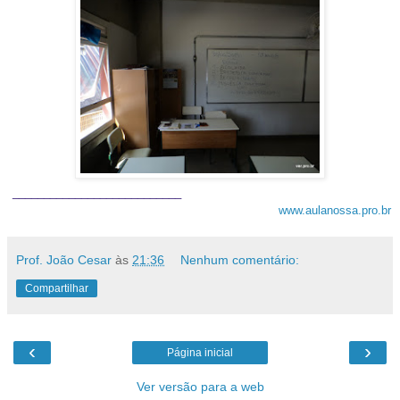
___________________________
www.aulanossa.pro.br
Prof. João Cesar
às
21:36
Nenhum comentário:
Compartilhar
‹
›
Página inicial
Ver versão para a web