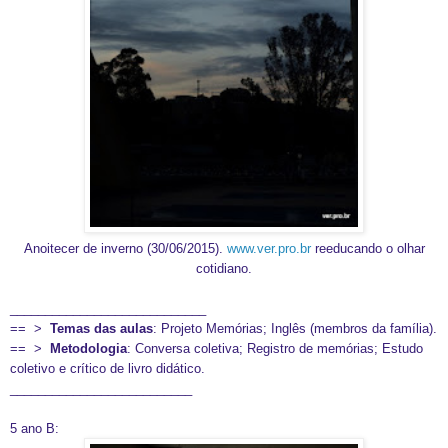
Anoitecer de inverno (30/06/2015).
www.ver.pro.br
reeducando o olhar
cotidiano.
____________________________
== >
Temas das aulas
: Projeto Memórias; Inglês (membros da família).
== >
Metodologia
: Conversa coletiva; Registro de memórias; Estudo
coletivo e crítico de livro didático.
__________________________
5 ano B: