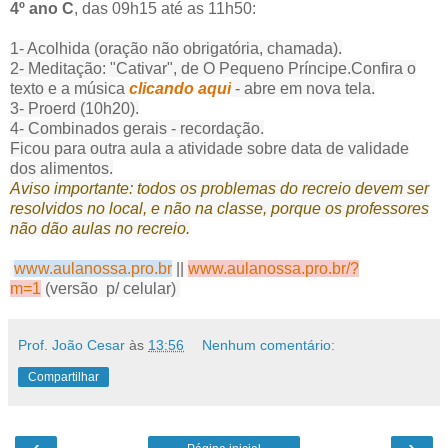
4º ano C
, das 09h15 até as 11h50:
1- Acolhida (oração não obrigatória, chamada).
2- Meditação: "Cativar", de O Pequeno Príncipe.
Confira o
texto e a música
clicando aqui
- abre em nova tela.
3- Proerd (10h20).
4- Combinados gerais - recordação.
Ficou para outra aula a atividade sobre data de validade
dos alimentos.
Aviso importante: todos os problemas do recreio devem ser
resolvidos no local, e não na classe, porque os professores
não dão aulas no recreio.
www.aulanossa.pro.br
||
www.aulanossa.pro.br/?
m=1
(versão p/ celular)
Prof. João Cesar
às
13:56
Nenhum comentário:
Compartilhar
‹
›