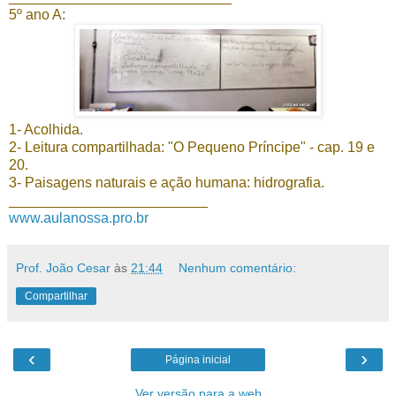
5º ano A:
1- Acolhida.
2- Leitura compartilhada: "O Pequeno Príncipe" - cap. 19 e
20.
3- Paisagens naturais e ação humana: hidrografia.
_________________________
www.aulanossa.pro.br
Prof. João Cesar
às
21:44
Nenhum comentário:
Compartilhar
‹
›
Página inicial
Ver versão para a web