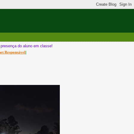
a presença do aluno em classe!
net Responsável
|