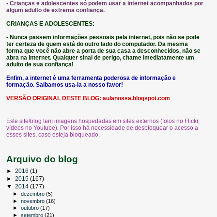
• Crianças e adolescentes só podem usar a internet acompanhados por
algum adulto de extrema confiança.
CRIANÇAS E ADOLESCENTES:
• Nunca passem informações pessoais pela internet, pois não se pode
ter certeza de quem está do outro lado do computador. Da mesma
forma que você não abre a porta de sua casa a desconhecidos, não se
abra na internet. Qualquer sinal de perigo, chame imediatamente um
adulto de sua confiança!
Enfim, a internet é uma ferramenta poderosa de informação e
formação. Saibamos usa-la a nosso favor!
VERSÃO ORIGINAL DESTE BLOG:
aulanossa.blogspot.com
Este site/blog tem imagens hospedadas em sites externos (fotos no Flickr,
vídeos no Youtube). Por isso há necessidade de desbloquear o acesso a
esses sites, caso esteja bloqueado.
Arquivo do blog
►
2016
(1)
►
2015
(167)
▼
2014
(177)
►
dezembro
(5)
►
novembro
(16)
►
outubro
(17)
►
setembro
(21)