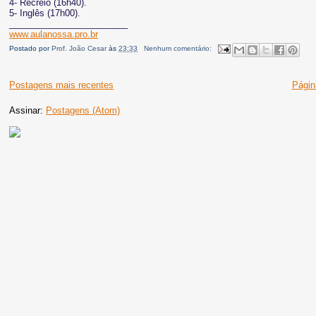
4- Recreio (16h40).
5- Inglês (17h00).
________________________
www.aulanossa.pro.br
Postado por
Prof. João Cesar
às
23:33
Nenhum comentário:
Postagens mais recentes
Página
Assinar:
Postagens (Atom)