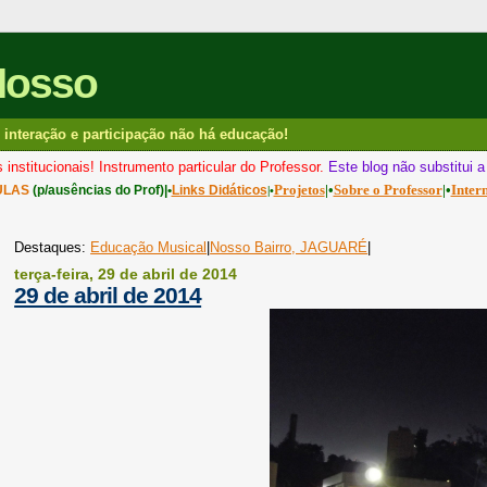
Nosso
interação e participação não há educação!
 institucionais! Instrumento particular do Professor.
Este blog não substitui 
Projetos
|•
Sobre o Professor
|•
Inter
ULAS
(p/ausências do Prof)|•
Links Didáticos
|•
Destaques:
Educação Musical
|
Nosso Bairro, JAGUARÉ
|
terça-feira, 29 de abril de 2014
29 de abril de 2014