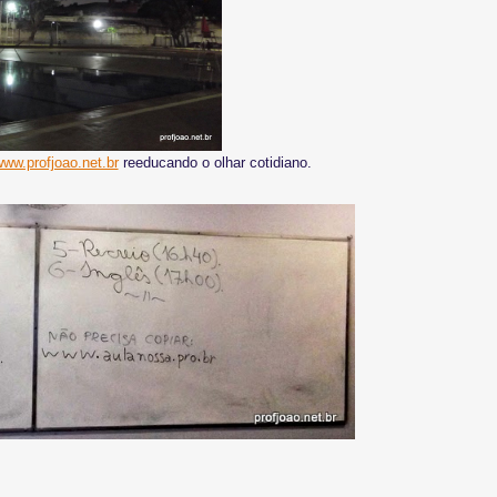
ww.profjoao.net.br
reeducando o olhar cotidiano.