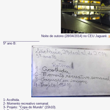
Noite de outono (28/04/2014) no CEU Jaguaré.
w
_____________________
5º ano B:
1- Acolhida.
2- Momento recreativo semanal.
3- Projeto: "Copa do Mundo" (15h10).