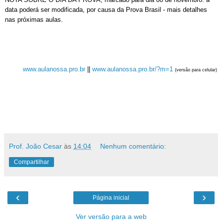
data poderá ser modificada, por causa da Prova Brasil - mais detalhes
nas próximas aulas.
www.aulanossa.pro.br
||
www.aulanossa.pro.br/?m=1
(versão para celular)
Prof. João Cesar
às
14:04
Nenhum comentário:
Compartilhar
‹
›
Página inicial
Ver versão para a web