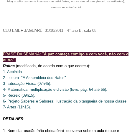
blog publica somente imagens das atividades, nunca dos alunos (exceto se editadas),
mesmo se autorizado!
CEU EMEF JAGUARÉ, 31/10/2011 - 4º ano B, sala 08.
FRASE DA SEMANA:
"A paz começa comigo e com você, não com o
outro".
Rotina
(modificada, de acordo com o que ocorreu):
1- Acolhida.
2- Leitura: "A Assembleia dos Ratos".
3- Educação Física (07h45).
4- Matemática: multiplicação e divisão (livro, pág. 64 até 66).
5- Recreio (09h15).
6- Projeto Saberes e Sabores: ilustração da pitangueira de nossa classe.
7- Artes (11h15).
DETALHES
:
1- Bom dia, oração (não obrigatória), conversa sobre a aula (o que e