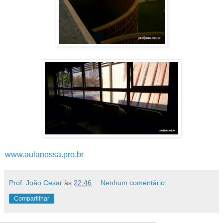
www.aulanossa.pro.br
Prof. João Cesar
às
22:46
Nenhum comentário:
Compartilhar