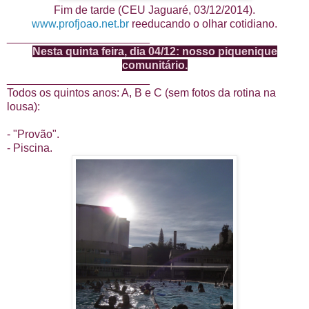
Fim de tarde (CEU Jaguaré, 03/12/2014).
www.profjoao.net.br
reeducando o olhar cotidiano.
_______________________
Nesta quinta feira, dia 04/12: nosso piquenique
comunitário.
_______________________
Todos os quintos anos: A, B e C (sem fotos da rotina na
lousa):
- "Provão".
- Piscina.