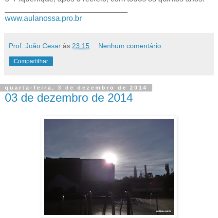
____________________________
www.aulanossa.pro.br
Prof. João Cesar
às
23:15
Nenhum comentário:
Compartilhar
quarta-feira, 3 de dezembro de 2014
03 de dezembro de 2014