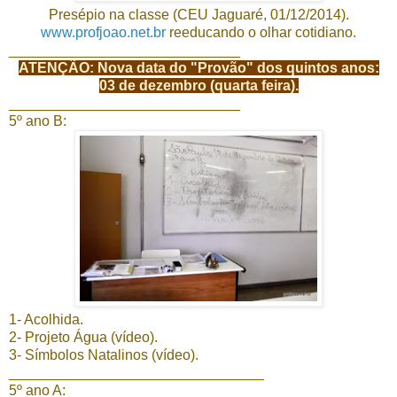
Presépio na classe (CEU Jaguaré, 01/12/2014).
www.profjoao.net.br
reeducando o olhar cotidiano.
_____________________________
ATENÇÃO: Nova data do "Provão" dos quintos anos:
03 de dezembro (quarta feira).
_____________________________
5º ano B:
1- Acolhida.
2- Projeto Água (vídeo).
3- Símbolos Natalinos (vídeo).
________________________________
5º ano A: