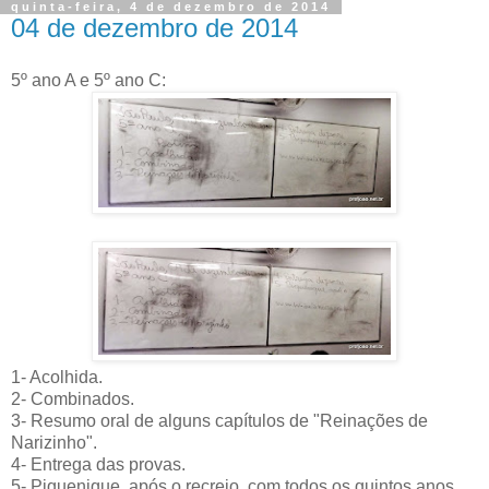
quinta-feira, 4 de dezembro de 2014
04 de dezembro de 2014
5º ano A e 5º ano C:
1- Acolhida.
2- Combinados.
3- Resumo oral de alguns capítulos de "Reinações de
Narizinho".
4- Entrega das provas.
5- Piquenique, após o recreio, com todos os quintos anos.