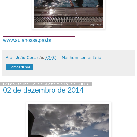
__________________________
www.aulanossa.pro.br
Prof. João Cesar
às
22:07
Nenhum comentário:
Compartilhar
terça-feira, 2 de dezembro de 2014
02 de dezembro de 2014