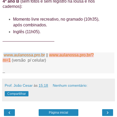
4º ano B
(sem fotos e sem registro na lousa e nos
cadernos):
Momento livre recreativo, no gramado (10h35),
após combinados.
Inglês (11h05).
______________________
www.aulanossa.pro.br
||
www.aulanossa.pro.br/?
m=1
(versão p/ celular)
_
Prof. João Cesar
às
15:18
Nenhum comentário:
Compartilhar
‹
›
Página inicial