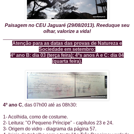
Paisagem no CEU Jaguaré (29/08/2013). Reeduque seu
olhar, valorize a vida!
_______________________
Atenção para as datas das provas de Natureza e
Sociedade em setembro:
4º ano B: dia 03 (terça feira); 4ºs anos A e C: dia 04
(quarta feira).
4º ano C
, das 07h00 até as 08h30:
1- Acolhida, como de costume.
2- Leitura: "O Pequeno Príncipe" - capítulos 23 e 24.
3- Origem do vidro - diagrama da página 57.