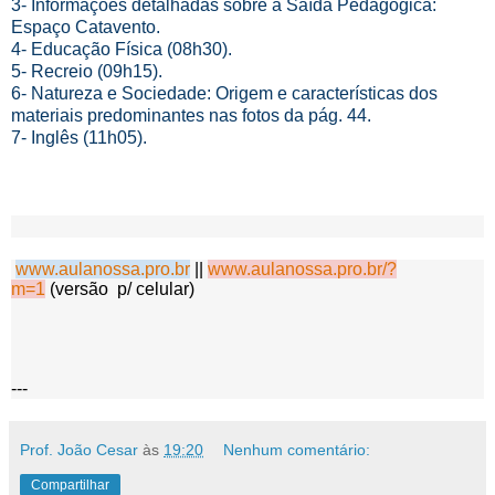
3- Informações detalhadas sobre a Saída Pedagógica:
Espaço Catavento.
4- Educação Física (08h30).
5- Recreio (09h15).
6- Natureza e Sociedade: Origem e características dos
materiais predominantes nas fotos da pág. 44.
7- Inglês (11h05).
www.aulanossa.pro.br
||
www.aulanossa.pro.br/?
m=1
(versão p/ celular)
---
Prof. João Cesar
às
19:20
Nenhum comentário:
Compartilhar