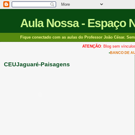
Aula Nossa - Espaço 
Fique conectado com as aulas do Professor João César. Sem 
ATENÇÃO
: Blog sem vínculos
•
BANCO DE A
CEUJaguaré-Paisagens