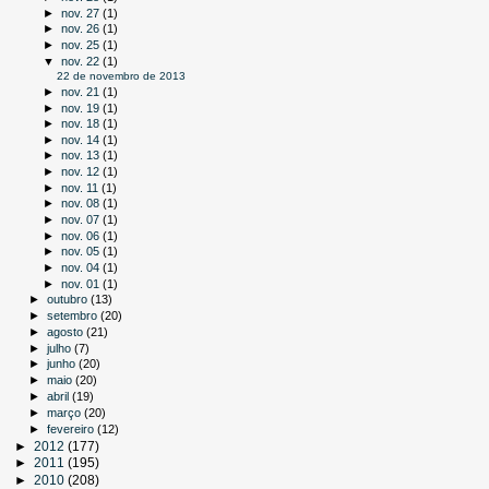
►
nov. 27
(1)
►
nov. 26
(1)
►
nov. 25
(1)
▼
nov. 22
(1)
22 de novembro de 2013
►
nov. 21
(1)
►
nov. 19
(1)
►
nov. 18
(1)
►
nov. 14
(1)
►
nov. 13
(1)
►
nov. 12
(1)
►
nov. 11
(1)
►
nov. 08
(1)
►
nov. 07
(1)
►
nov. 06
(1)
►
nov. 05
(1)
►
nov. 04
(1)
►
nov. 01
(1)
►
outubro
(13)
►
setembro
(20)
►
agosto
(21)
►
julho
(7)
►
junho
(20)
►
maio
(20)
►
abril
(19)
►
março
(20)
►
fevereiro
(12)
►
2012
(177)
►
2011
(195)
►
2010
(208)