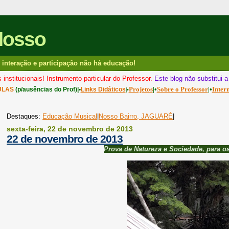
Nosso
interação e participação não há educação!
 institucionais! Instrumento particular do Professor.
Este blog não substitui 
Projetos
|•
Sobre o Professor
|•
Inter
ULAS
(p/ausências do Prof)|•
Links Didáticos
|•
Destaques:
Educação Musical
|
Nosso Bairro, JAGUARÉ
|
sexta-feira, 22 de novembro de 2013
22 de novembro de 2013
Prova de Natureza e Sociedade, para os