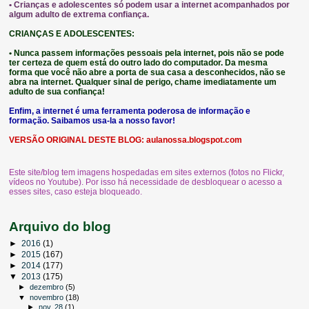
• Crianças e adolescentes só podem usar a internet acompanhados por
algum adulto de extrema confiança.
CRIANÇAS E ADOLESCENTES:
• Nunca passem informações pessoais pela internet, pois não se pode
ter certeza de quem está do outro lado do computador. Da mesma
forma que você não abre a porta de sua casa a desconhecidos, não se
abra na internet. Qualquer sinal de perigo, chame imediatamente um
adulto de sua confiança!
Enfim, a internet é uma ferramenta poderosa de informação e
formação. Saibamos usa-la a nosso favor!
VERSÃO ORIGINAL DESTE BLOG:
aulanossa.blogspot.com
Este site/blog tem imagens hospedadas em sites externos (fotos no Flickr,
vídeos no Youtube). Por isso há necessidade de desbloquear o acesso a
esses sites, caso esteja bloqueado.
Arquivo do blog
►
2016
(1)
►
2015
(167)
►
2014
(177)
▼
2013
(175)
►
dezembro
(5)
▼
novembro
(18)
►
nov. 28
(1)