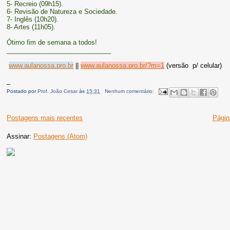
5- Recreio (09h15).
6- Revisão de Natureza e Sociedade.
7- Inglês (10h20).
8- Artes (11h05).
Ótimo fim de semana a todos!
_____________________________
www.aulanossa.pro.br
||
www.aulanossa.pro.br/?m=1
(versão p/ celular)
_
Postado por
Prof. João Cesar
às
15:31
Nenhum comentário:
Postagens mais recentes
Página
Assinar:
Postagens (Atom)