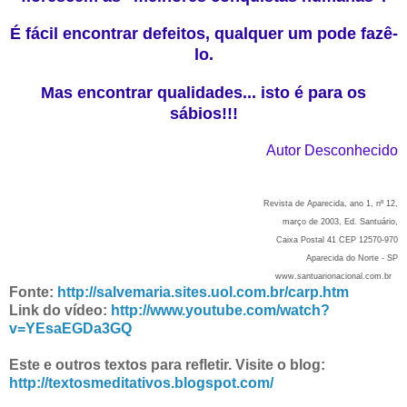
É fácil encontrar defeitos, qualquer um pode fazê-
lo.
Mas encontrar qualidades... isto é para os
sábios!!!
Autor Desconhecido
Revista de Aparecida, ano 1, nº 12,
março de 2003, Ed. Santuário,
Caixa Postal 41 CEP 12570-970
Aparecida do Norte - SP
www.santuarionacional.com.br
Fonte:
http://salvemaria.sites.uol.com.br/carp.htm
Link do vídeo:
http://www.youtube.com/watch?
v=YEsaEGDa3GQ
Este e outros textos para refletir. Visite o blog:
http://textosmeditativos.blogspot.com/