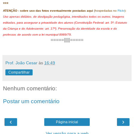
***
ATENÇÃO - sobre uso das fotos eventualmente postadas aqui
(hospedadas no
Flickr
):
Uso apenas didático, de divulgação pedagógica, interditados todos os outros. Imagens
editadas, para assegurar a privacidade dos alunos (Constituição Federal: art. 5º; Estatuto
da Criança e do Adolescente: art. 17º). Preservação da identidade da escola e do
professor, de acordo com a lei municipal 8989/79.
=====|||||=====
Prof. João Cesar
às
16:49
Compartilhar
Nenhum comentário:
Postar um comentário
‹
›
Página inicial
Ver versão para a web