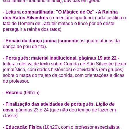
sua família - trabalho infantil); dúvidas em geral.
-
Leitura compartilhada: "O Mágico de Oz" - A Rainha
dos Ratos Silvestres
(comentário oportuno: nada justifica o
fato do Homem de Lata ter matado o lince por dó deste
perseguir a rainha dos ratos).
-
Ensaio da dança junina
(
somente
os quatro alunos da
dança do pau de fita).
-
Português: material institucional, páginas 19 até 22
-
leitura coletiva de texto sobre Corrida de São Silvestre (texto
jornalístico, com dados históricos) e atividades (em grupos)
sobre o mapa do trajeto da corrida, com orientações e dicas
do professor.
-
Recreio
(09h15).
-
Finalização das atividades de português
.
Lição de
casa:
páginas 23 e 24 (que não deu tempo de fazer em
classe).
-
Educação Física
(10h20), com o professor especialista,