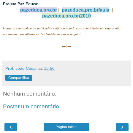
Projeto Paz Educa:
pazeduca.pro.br
||
pazeduca.pro.br/aula
||
pazeduca.pro.br/2010
Imagens eventualmente publicadas estão de acordo com a legislação em vigor e não
podem ter usos diferentes das finalidades deste projeto!
==||==
Prof. João Cesar
às
15:56
Compartilhar
Nenhum comentário:
Postar um comentário
‹
›
Página inicial