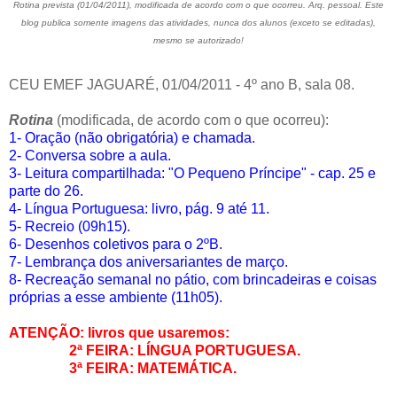
Rotina prevista (01/04/2011), modificada de acordo com o que ocorreu. Arq. pessoal. Este
blog publica somente imagens das atividades, nunca dos alunos (exceto se editadas),
mesmo se autorizado!
CEU EMEF JAGUARÉ, 01/04/2011 - 4º ano B, sala 08.
Rotina
(modificada, de acordo com o que ocorreu):
1- Oração (não obrigatória) e chamada.
2- Conversa sobre a aula.
3- Leitura compartilhada: "O Pequeno Príncipe" - cap. 25 e
parte do 26.
4- Língua Portuguesa: livro, pág. 9 até 11.
5- Recreio (09h15).
6- Desenhos coletivos para o 2ºB.
7- Lembrança dos aniversariantes de março.
8- Recreação semanal no pátio, com brincadeiras e coisas
próprias a esse ambiente (11h05).
ATENÇÃO: livros que usaremos:
2ª FEIRA: LÍNGUA PORTUGUESA.
3ª FEIRA: MATEMÁTICA.