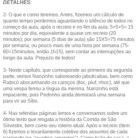
DETALHES:
2- O que e como teremos. Antes, fizemos um cálculo de
quanto tempo perdemos aguardando o silêncio de todos no
começo da aula, após o recreio e no fim da aula: 5+5+5= 15
minutos por dia, equivalente a quase um recreio (20
minutos); por semana (5 dias de aula) são 15X5=75 minutos
por semana, ou pouco mais de uma hora por semana (75-
60=15minutos, então 1h15), sem contar as interrupções ao
longo da aula. Prejuizo de todos!
3- Neste capítulo, que corresponde ao primeiro da segunda
parte, vemos Narizinho saboreando jabuticabas, bem como
Rabicó abocanhando os caroços (tloc, pluf, nhoc), até que
uma vespa ferrou a língua da menina. Narizinho está
impaciente, pois Pedrinho ainda demorará uma semana
para vir ao Sítio.
4- Nas referidas páginas lemos e conversamos sobre um
ótimo texto que resgata a história da Corrida de São
Silvestre, bem como seu roteiro atual. Após o recreio (item
6) fizemos o levantamento coletivo dos assuntos de cada
parágrafo (os "quadros amarelos"). Como lição de casa, a