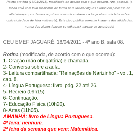
Rotina prevista (18/04/2011), modificada de acordo com o que ocorreu. Arq. pessoal. (a
rotina está com letra maiuscula de forma para facilitar alguns alunos em processo de
alfabetização; os demais registram como de costume - o traço abaixo da letra indica
obrigatoriedade de letra maiúscula). Este blog publica somente imagens das atividades,
nunca dos alunos (exceto se editadas), mesmo se autorizado!
CEU EMEF JAGUARÉ, 18/04/2011 - 4º ano B, sala 08.
Rotina
(modificada, de acordo com o que ocorreu):
1- Oração (não obrigatória) e chamada.
2- Conversa sobre a aula.
3- Leitura compartilhada: "Reinações de Narizinho" - vol. 1,
cap. 8.
4- Língua Portuguesa: livro, pág. 22 até 26.
5- Recreio (09h15).
6- Continuação.
7- Educação Física (10h20).
8- Artes (11h05).
AMANHÃ: livro de Língua Portuguesa.
4ª feira: nenhum.
2ª feira da semana que vem: Matemática.