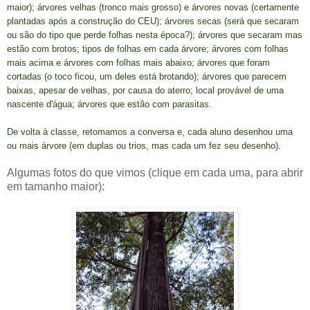
maior); árvores velhas (tronco mais grosso) e árvores novas (certamente
plantadas após a construção do CEU); árvores secas (será que secaram
ou são do tipo que perde folhas nesta época?); árvores que secaram mas
estão com brotos; tipos de folhas em cada árvore; árvores com folhas
mais acima e árvores com folhas mais abaixo; árvores que foram
cortadas (o toco ficou, um deles está brotando); árvores que parecem
baixas, apesar de velhas, por causa do aterro; local provável de uma
nascente d'água; árvores que estão com parasitas.
De volta à classe, retomamos a conversa e, cada aluno desenhou uma
ou mais árvore (em duplas ou trios, mas cada um fez seu desenho).
Algumas fotos do que vimos (clique em cada uma, para abrir
em tamanho maior):