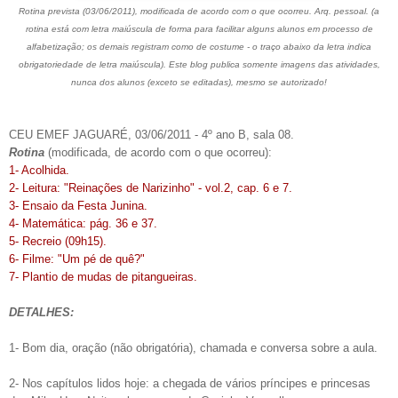
Rotina prevista (03/06/2011), modificada de acordo com o que ocorreu. Arq. pessoal. (a
rotina está com letra maiúscula de forma para facilitar alguns alunos em processo de
alfabetização; os demais registram como de costume - o traço abaixo da letra indica
obrigatoriedade de letra maiúscula). Este blog publica somente imagens das atividades,
nunca dos alunos (exceto se editadas), mesmo se autorizado!
CEU EMEF JAGUARÉ, 03/06/2011 - 4º ano B, sala 08.
Rotina
(modificada, de acordo com o que ocorreu):
1- Acolhida.
2- Leitura: "Reinações de Narizinho" - vol.2, cap. 6 e 7.
3- Ensaio da Festa Junina.
4- Matemática: pág. 36 e 37.
5- Recreio (09h15).
6- Filme: "Um pé de quê?"
7- Plantio de mudas de pitangueiras.
DETALHES:
1- Bom dia, oração (não obrigatória), chamada e conversa sobre a aula.
2- Nos capítulos lidos hoje: a chegada de vários príncipes e princesas