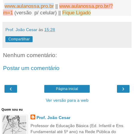
www.aulanossa.pro.br
||
www.aulanossa.pro.br/?
m=1
(versão p/ celular) ||
Fique Ligado
Prof. João Cesar
às
15:28
Compartilhar
Nenhum comentário:
Postar um comentário
‹
›
Página inicial
Ver versão para a web
Quem sou eu
Prof. João Cesar
Professor de Educação Básica (Ed. Infantil e Ens.
Fundamental até 5º ano) na Rede Pública do