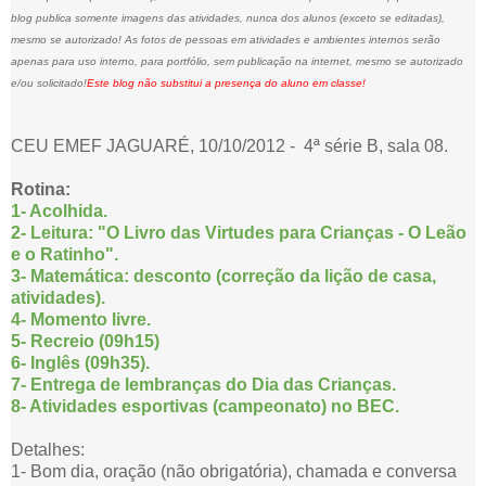
blog publica somente imagens das atividades, nunca dos alunos (exceto se editadas),
mesmo se autorizado! As fotos de pessoas em atividades e ambientes internos serão
apenas para uso interno, para portfólio, sem publicação na internet, mesmo se autorizado
e/ou solicitado!
Este blog não substitui a presença do aluno em classe!
CEU EMEF JAGUARÉ, 10/10/2012 - 4ª série B, sala 08.
Rotina:
1- Acolhida.
2- Leitura: "O Livro das Virtudes para Crianças - O Leão
e o Ratinho".
3- Matemática: desconto (correção da lição de casa,
atividades).
4- Momento livre.
5- Recreio (09h15)
6- Inglês (09h35).
7- Entrega de lembranças do Dia das Crianças.
8- Atividades esportivas (campeonato) no BEC.
Detalhes:
1- Bom dia, oração (não obrigatória), chamada e conversa