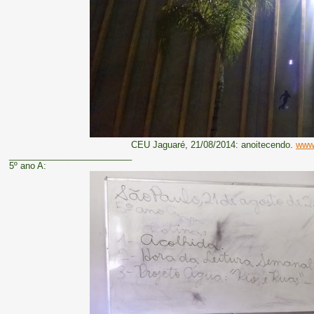
CEU Jaguaré, 21/08/2014: anoitecendo.
www.
_________________________
5º ano A: