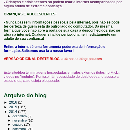
• Crianças e adolescentes só podem usar a internet acompanhados por
algum adulto de extrema confiança.
CRIANÇAS E ADOLESCENTES:
• Nunca passem informações pessoais pela internet, pois não se pode
ter certeza de quem está do outro lado do computador. Da mesma
forma que você não abre a porta de sua casa a desconhecidos, não se
abra na internet. Qualquer sinal de perigo, chame imediatamente um
adulto de sua confiança!
Enfim, a internet é uma ferramenta poderosa de informação e
formação. Saibamos usa-la a nosso favor!
VERSÃO ORIGINAL DESTE BLOG:
aulanossa.blogspot.com
Este site/blog tem imagens hospedadas em sites externos (fotos no Flickr,
vídeos no Youtube). Por isso há necessidade de desbloquear o acesso a
esses sites, caso esteja bloqueado.
Arquivo do blog
►
2016
(1)
►
2015
(167)
▼
2014
(177)
►
dezembro
(5)
►
novembro
(16)
►
outubro
(17)
►
setembro
(21)