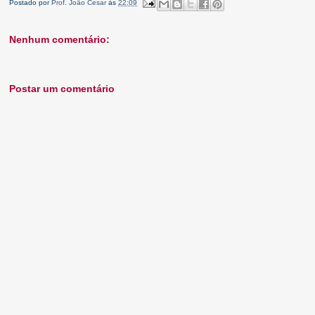
Postado por
Prof. João Cesar
às
22:09
Nenhum comentário:
Postar um comentário