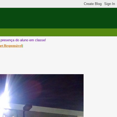
a presença do aluno em classe!
net Responsável
|