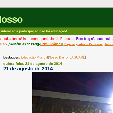
Nosso
interação e participação não há educação!
 institucionais! Instrumento particular do Professor.
Este blog não substitui 
Projetos
|•
Sobre o Professor
|•
Inter
ULAS
(p/ausências do Prof)|•
Links Didáticos
|•
Destaques:
Educação Musical
|
Nosso Bairro, JAGUARÉ
|
quinta-feira, 21 de agosto de 2014
21 de agosto de 2014