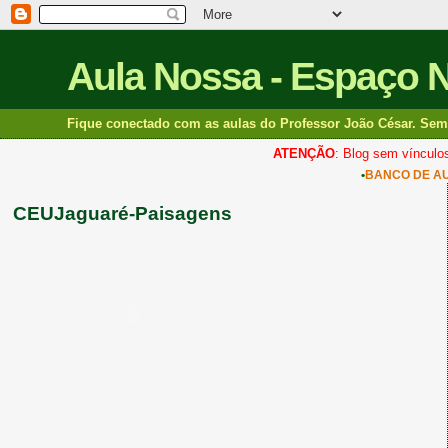
Aula Nossa - Espaço 
Fique conectado com as aulas do Professor João César. Sem 
ATENÇÃO
: Blog sem vínculos
•
BANCO DE A
CEUJaguaré-Paisagens