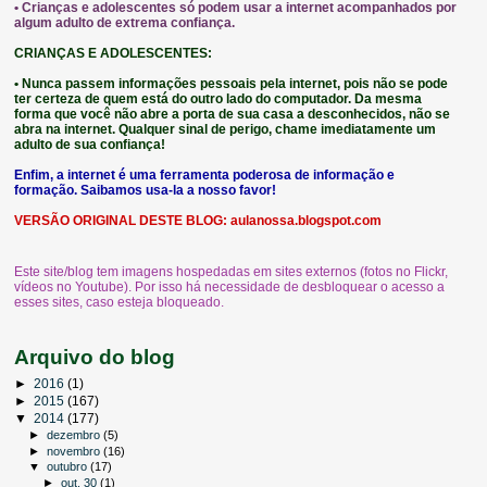
• Crianças e adolescentes só podem usar a internet acompanhados por
algum adulto de extrema confiança.
CRIANÇAS E ADOLESCENTES:
• Nunca passem informações pessoais pela internet, pois não se pode
ter certeza de quem está do outro lado do computador. Da mesma
forma que você não abre a porta de sua casa a desconhecidos, não se
abra na internet. Qualquer sinal de perigo, chame imediatamente um
adulto de sua confiança!
Enfim, a internet é uma ferramenta poderosa de informação e
formação. Saibamos usa-la a nosso favor!
VERSÃO ORIGINAL DESTE BLOG:
aulanossa.blogspot.com
Este site/blog tem imagens hospedadas em sites externos (fotos no Flickr,
vídeos no Youtube). Por isso há necessidade de desbloquear o acesso a
esses sites, caso esteja bloqueado.
Arquivo do blog
►
2016
(1)
►
2015
(167)
▼
2014
(177)
►
dezembro
(5)
►
novembro
(16)
▼
outubro
(17)
►
out. 30
(1)