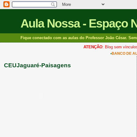
Aula Nossa - Espaço 
Fique conectado com as aulas do Professor João César. Sem 
ATENÇÃO
: Blog sem vínculos
•
BANCO DE A
CEUJaguaré-Paisagens