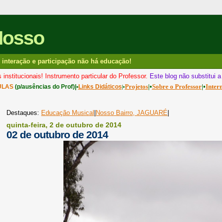
Nosso
interação e participação não há educação!
 institucionais! Instrumento particular do Professor.
Este blog não substitui 
Projetos
|•
Sobre o Professor
|•
Inter
ULAS
(p/ausências do Prof)|•
Links Didáticos
|•
Destaques:
Educação Musical
|
Nosso Bairro, JAGUARÉ
|
quinta-feira, 2 de outubro de 2014
02 de outubro de 2014