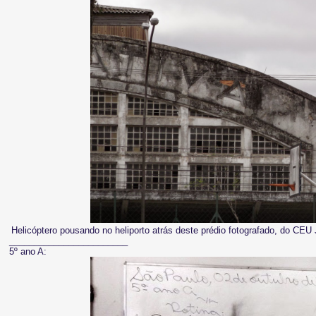
Helicóptero pousando no heliporto atrás deste prédio fotografado, do CE
________________________
5º ano A: