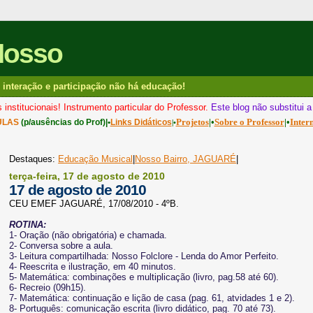
Nosso
interação e participação não há educação!
 institucionais! Instrumento particular do Professor.
Este blog não substitui 
Projetos
|•
Sobre o Professor
|•
Inter
ULAS
(p/ausências do Prof)|•
Links Didáticos
|•
Destaques:
Educação Musical
|
Nosso Bairro, JAGUARÉ
|
terça-feira, 17 de agosto de 2010
17 de agosto de 2010
CEU EMEF JAGUARÉ, 17/08/2010 - 4ºB.
ROTINA:
1- Oração (não obrigatória) e chamada.
2- Conversa sobre a aula.
3- Leitura compartilhada: Nosso Folclore - Lenda do Amor Perfeito.
4- Reescrita e ilustração, em 40 minutos.
5- Matemática: combinações e multiplicação (livro, pag.58 até 60).
6- Recreio (09h15).
7- Matemática: continuação e lição de casa (pag. 61, atvidades 1 e 2).
8- Português: comunicação escrita (livro didático, pag. 70 até 73).