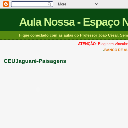
Aula Nossa - Espaço 
Fique conectado com as aulas do Professor João César. Sem 
ATENÇÃO
: Blog sem vínculos
•
BANCO DE A
CEUJaguaré-Paisagens