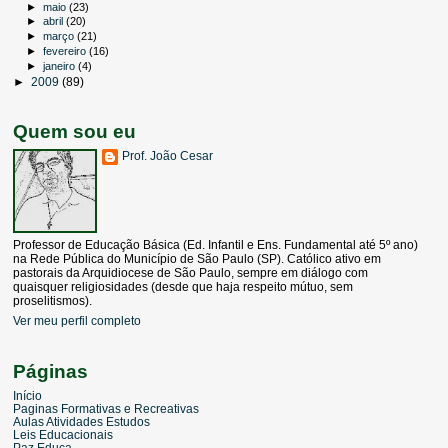
►
maio
(23)
►
abril
(20)
►
março
(21)
►
fevereiro
(16)
►
janeiro
(4)
►
2009
(89)
Quem sou eu
Prof. João Cesar
Professor de Educação Básica (Ed. Infantil e Ens. Fundamental até 5º ano)
na Rede Pública do Município de São Paulo (SP). Católico ativo em
pastorais da Arquidiocese de São Paulo, sempre em diálogo com
quaisquer religiosidades (desde que haja respeito mútuo, sem
proselitismos).
Ver meu perfil completo
Páginas
Início
Paginas Formativas e Recreativas
Aulas Atividades Estudos
Leis Educacionais
Paz Educa