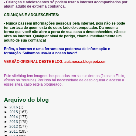
• Crianças e adolescentes só podem usar a internet acompanhados por
algum adulto de extrema confiança.
CRIANÇAS E ADOLESCENTES:
• Nunca passem informações pessoais pela internet, pois não se pode
ter certeza de quem está do outro lado do computador. Da mesma
forma que você não abre a porta de sua casa a desconhecidos, não se
abra na internet. Qualquer sinal de perigo, chame imediatamente um
adulto de sua confiança!
Enfim, a internet é uma ferramenta poderosa de informação e
formação. Saibamos usa-la a nosso favor!
VERSÃO ORIGINAL DESTE BLOG:
aulanossa.blogspot.com
Este site/blog tem imagens hospedadas em sites externos (fotos no Flickr,
vídeos no Youtube). Por isso há necessidade de desbloquear o acesso a
esses sites, caso esteja bloqueado.
Arquivo do blog
►
2016
(1)
►
2015
(167)
►
2014
(177)
►
2013
(175)
►
2012
(177)
►
2011
(195)