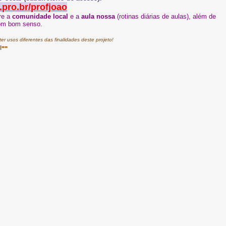
.pro.br/profjoao
bre a
comunidade local
e a
aula nossa
(rotinas diárias de aulas)
, além de
com bom senso.
 usos diferentes das finalidades deste projeto!
||==