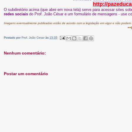
http://pazeduca
O subdiretório acima (que abre em nova tela) serve para acessar sites so
redes sociais
do Prof. João César e um formulário de mensagens - use 
Imagens eventualmente publicadas estão de acordo com a legislação em vigor e não podem ter
==
Postado por
Prof. João Cesar
às
15:35
Nenhum comentário:
Postar um comentário