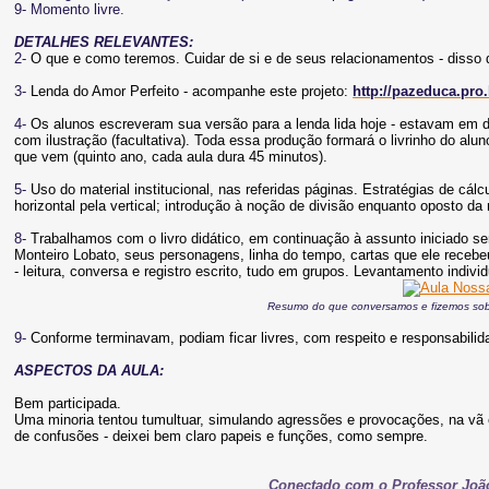
9- Momento livre.
DETALHES RELEVANTES:
2-
O que e como teremos. Cuidar de si e de seus relacionamentos - disso 
3-
Lenda do Amor Perfeito - acompanhe este projeto:
http://pazeduca.pro.
4-
Os alunos escreveram sua versão para a lenda lida hoje - estavam em dup
com ilustração (facultativa). Toda essa produção formará o livrinho do a
que vem (quinto ano, cada aula dura 45 minutos).
5-
Uso do material institucional, nas referidas páginas. Estratégias de cálcu
horizontal pela vertical; introdução à noção de divisão enquanto oposto da
8-
Trabalhamos com o livro didático, em continuação à assunto iniciado 
Monteiro Lobato, seus personagens, linha do tempo, cartas que ele recebeu
- leitura, conversa e registro escrito, tudo em grupos. Levantamento indi
Resumo do que conversamos e fizemos sob
9-
Conforme terminavam, podiam ficar livres, com respeito e responsabilid
ASPECTOS DA AULA:
Bem participada.
Uma minoria tentou tumultuar, simulando agressões e provocações, na vã e
de confusões - deixei bem claro papeis e funções, como sempre.
Conectado com o Professor João