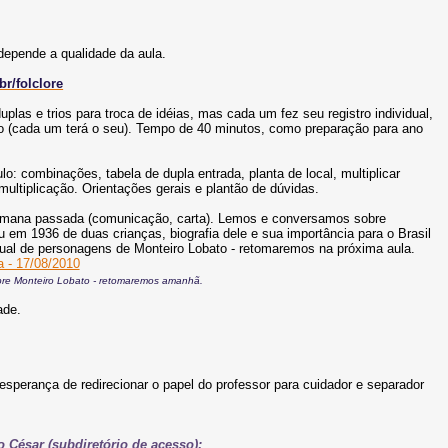
depende a qualidade da aula.
br/folclore
las e trios para troca de idéias, mas cada um fez seu registro individual,
luno (cada um terá o seu). Tempo de 40 minutos, como preparação para ano
lo: combinações, tabela de dupla entrada, planta de local, multiplicar
 multiplicação. Orientações gerais e plantão de dúvidas.
semana passada (comunicação, carta). Lemos e conversamos sobre
 em 1936 de duas crianças, biografia dele e sua importância para o Brasil
vidual de personagens de Monteiro Lobato - retomaremos na próxima aula.
re Monteiro Lobato - retomaremos amanhã.
ade.
sperança de redirecionar o papel do professor para cuidador e separador
 César (subdiretório de acesso):