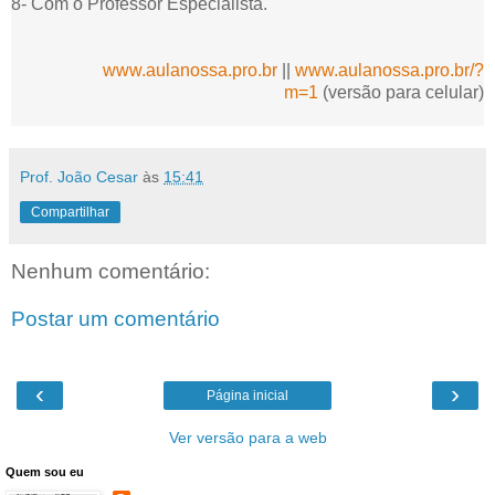
8- Com o Professor Especialista.
www.aulanossa.pro.br
||
www.aulanossa.pro.br/?
m=1
(versão para celular)
Prof. João Cesar
às
15:41
Compartilhar
Nenhum comentário:
Postar um comentário
‹
›
Página inicial
Ver versão para a web
Quem sou eu