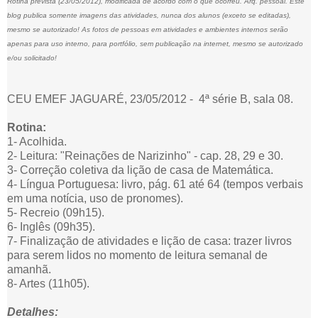
Rotina prevista (23/05/2012), modificada de acordo com o que ocorreu. Arq. pessoal. Este
blog publica somente imagens das atividades, nunca dos alunos (exceto se editadas),
mesmo se autorizado! As fotos de pessoas em atividades e ambientes internos serão
apenas para uso interno, para portfólio, sem publicação na internet, mesmo se autorizado
e/ou solicitado!
CEU EMEF JAGUARÉ, 23/05/2012 - 4ª série B, sala 08.
Rotina:
1- Acolhida.
2- Leitura: "Reinações de Narizinho" - cap. 28, 29 e 30.
3- Correção coletiva da lição de casa de Matemática.
4- Língua Portuguesa: livro, pág. 61 até 64 (tempos verbais
em uma notícia, uso de pronomes).
5- Recreio (09h15).
6- Inglês (09h35).
7- Finalização de atividades e lição de casa: trazer livros
para serem lidos no momento de leitura semanal de
amanhã.
8- Artes (11h05).
Detalhes: